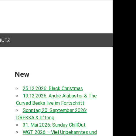
HUTZ
New
25.12.2026: Black Christmas
19.12.2026: André Alabaster & The
Curved Beaks live im Fortschritt
Sonntag 20. September 2026:
DREKKA & b°tong
31. Mai 2026: Sunday ChillOut
WGT 2026 – Viel Unbekanntes und