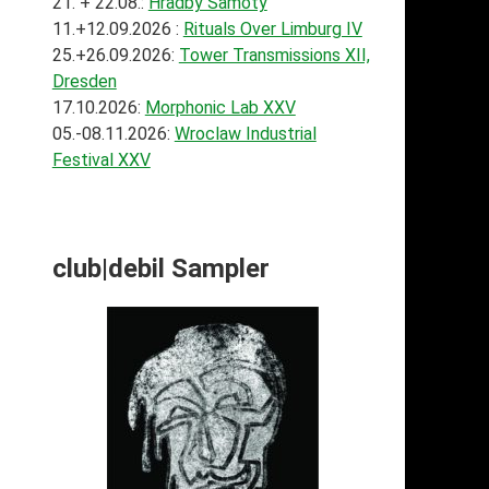
21. + 22.08.:
Hradby Samoty
11.+12.09.2026 :
Rituals Over Limburg IV
25.+26.09.2026:
Tower Transmissions XII,
Dresden
17.10.2026:
Morphonic Lab XXV
05.-08.11.2026:
Wroclaw Industrial
Festival XXV
club|debil Sampler