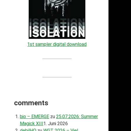
1st sampler digital download
.
comments
bio – EMERGE
zu
25.07.2026: Summer
Magick XIII
1. Juni 2026
debilHQ
zu
WGT 2026 – Viel