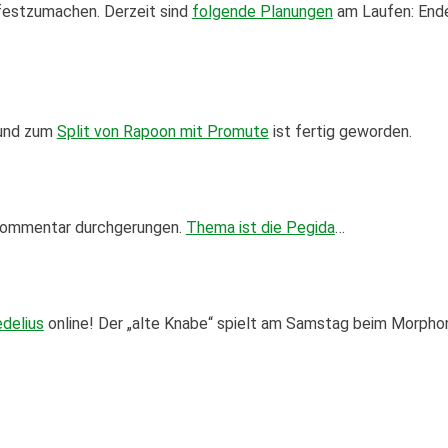
 festzumachen. Derzeit sind
folgende Planungen
am Laufen: End
und zum
Split von Rapoon mit Promute
ist fertig geworden.
 Kommentar durchgerungen.
Thema ist die Pegida
…
delius
online! Der „alte Knabe“ spielt am Samstag beim Morpho