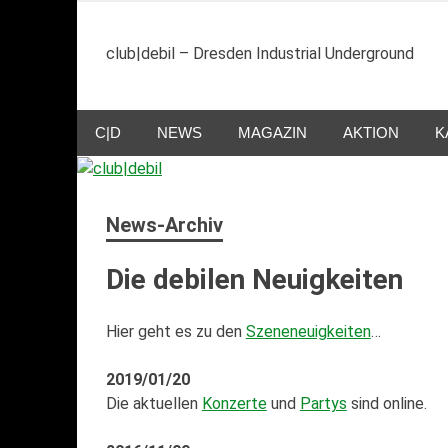
Zum
Inhalt
club|debil – Dresden Industrial Underground
springen
C|D
NEWS
MAGAZIN
AKTION
K
News-Archiv
Die debilen Neuigkeiten
Hier geht es zu den
Szeneneuigkeiten
…
2019/01/20
Die aktuellen
Konzerte
und
Partys
sind online.