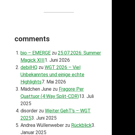
comments
bio – EMERGE
zu
25.07.2026: Summer
Magick XIII
1. Juni 2026
debilHQ
zu
WGT 2026 – Viel
Unbekanntes und einige echte
Highlights
7. Mai 2026
Mädchen June
zu
Fragore Per
Quattuor (4 Way Split-CDR)
13. Juli
2025
disorder
zu
Weiter GehT’s – WGT
2025
3. Juni 2025
Andrea Wüllenweber
zu
Rückblick
3.
Januar 2025