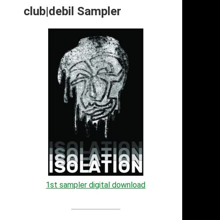
club|debil Sampler
1st sampler digital download