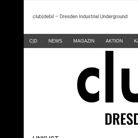
Zum
Inhalt
club|debil – Dresden Industrial Underground
springen
C|D
NEWS
MAGAZIN
AKTION
K