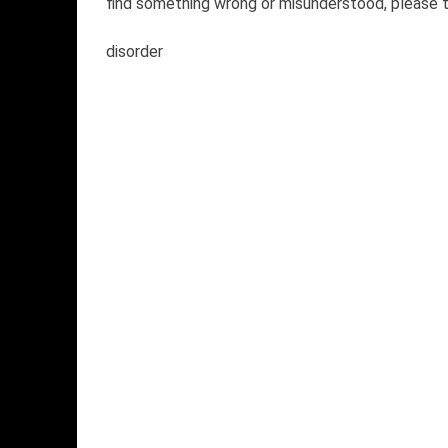
find something wrong or misunderstood, please t
disorder