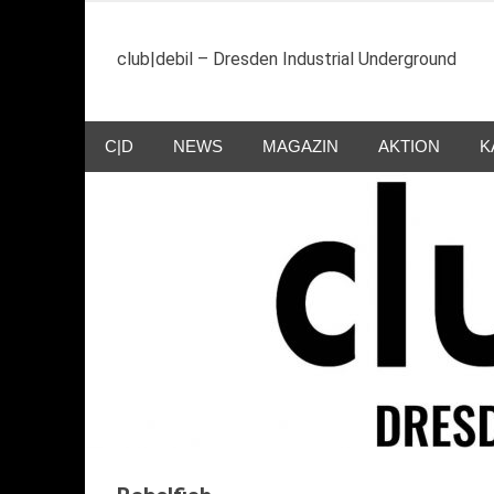
Zum
Inhalt
club|debil – Dresden Industrial Underground
springen
C|D
NEWS
MAGAZIN
AKTION
K