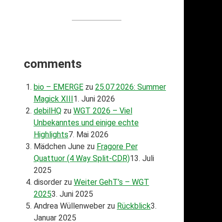
comments
bio – EMERGE
zu
25.07.2026: Summer
Magick XIII
1. Juni 2026
debilHQ
zu
WGT 2026 – Viel
Unbekanntes und einige echte
Highlights
7. Mai 2026
Mädchen June
zu
Fragore Per
Quattuor (4 Way Split-CDR)
13. Juli
2025
disorder
zu
Weiter GehT’s – WGT
2025
3. Juni 2025
Andrea Wüllenweber
zu
Rückblick
3.
Januar 2025