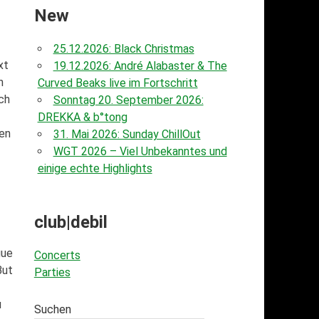
New
25.12.2026: Black Christmas
xt
19.12.2026: André Alabaster & The
h
Curved Beaks live im Fortschritt
ch
Sonntag 20. September 2026:
DREKKA & b°tong
hen
31. Mai 2026: Sunday ChillOut
WGT 2026 – Viel Unbekanntes und
einige echte Highlights
club|debil
gue
Concerts
But
Parties
u
Suchen