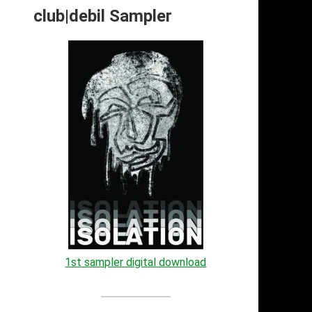
club|debil Sampler
1st sampler digital download