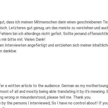
 gut, dass ich meinen Mitmenschen darin einen geschriebenen Te
sch. Letzteres gut genug, um das meiste zu verstehen und auc
hlern bin ich allerdings nicht gefeit. Sollte jemand offensichtli
 mir bitte mit. Vielen Dank!
 Interviewten angefertigt und entziehen sich meiner inhaltlic
rn dankbar.
ffer a written article to the audience. German as my mothertoun
most of all and mostly being able translating it by it’s meaning. 
ng wrong or misunderstood, please tell me. Thank you.
by the persons I interviewed, So I have no control about! If yo