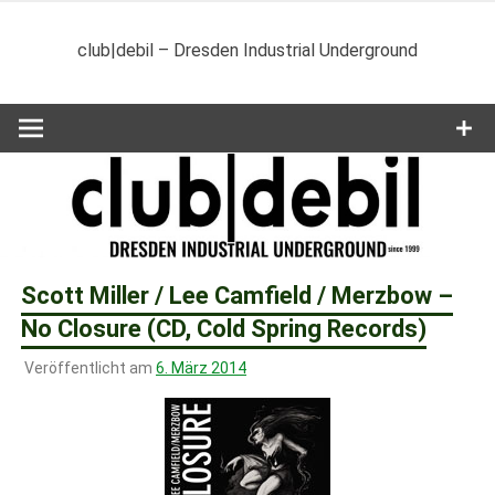
Zum
Inhalt
club|debil – Dresden Industrial Underground
springen
Scott Miller / Lee Camfield / Merzbow –
No Closure (CD, Cold Spring Records)
Veröffentlicht am
6. März 2014