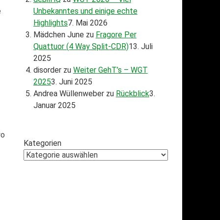
e
Unbekanntes und einige echte
Highlights
7. Mai 2026
Mädchen June
zu
Fragore Per
Quattuor (4 Way Split-CDR)
13. Juli
2025
disorder
zu
Weiter GehT’s – WGT
2025
3. Juni 2025
Andrea Wüllenweber
zu
Rückblick
3.
Januar 2025
wo
Kategorien