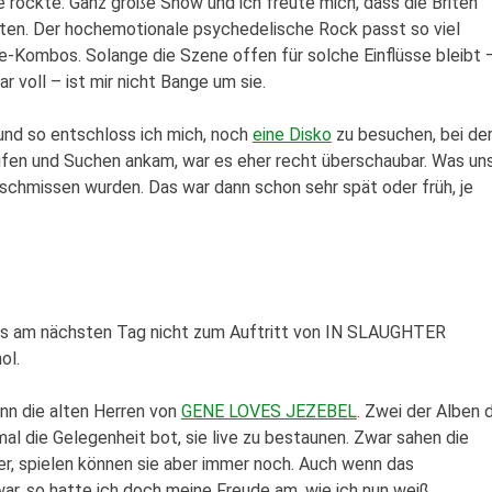
 rockte. Ganz große Show und ich freute mich, dass die Briten
ten. Der hochemotionale psychedelische Rock passt so viel
ee-Kombos. Solange die Szene offen für solche Einflüsse bleibt 
 voll – ist mir nicht Bange um sie.
nd so entschloss ich mich, noch
eine Disko
zu besuchen, bei de
aufen und Suchen ankam, war es eher recht überschaubar. Was un
geschmissen wurden. Das war dann schon sehr spät oder früh, je
h es am nächsten Tag nicht zum Auftritt von IN SLAUGHTER
ol.
ann die alten Herren von
GENE LOVES JEZEBEL
. Zwei der Alben 
nmal die Gelegenheit bot, sie live zu bestaunen. Zwar sahen die
er, spielen können sie aber immer noch. Auch wenn das
war, so hatte ich doch meine Freude am, wie ich nun weiß