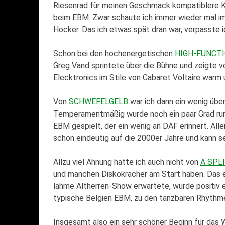
Riesenrad für meinen Geschmack kompatiblere Kü
beim EBM. Zwar schaute ich immer wieder mal im 
Hocker. Das ich etwas spät dran war, verpasste 
Schon bei den hochenergetischen
HIGH-FUNCTI
Greg Vand sprintete über die Bühne und zeigte vo
Elecktronics im Stile von Cabaret Voltaire warm
Von
SCHWEFELGELB
war ich dann ein wenig über
Temperamentmäßig wurde noch ein paar Grad runte
EBM gespielt, der ein wenig an DAF erinnert. Alle
schon eindeutig auf die 2000er Jahre und kann s
Allzu viel Ahnung hatte ich auch nicht von
A SPL
und manchen Diskokracher am Start haben. Das e
lahme Altherren-Show erwartete, wurde positiv e
typische Belgien EBM, zu den tanzbaren Rhythme
Insgesamt also ein sehr schöner Beginn für das 