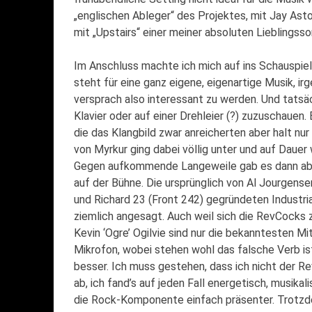
„englischen Ableger“ des Projektes, mit Jay Asto
mit „Upstairs“ einer meiner absoluten Lieblingsso
Im Anschluss machte ich mich auf ins Schauspie
steht für eine ganz eigene, eigenartige Musik, 
versprach also interessant zu werden. Und tatsä
Klavier oder auf einer Drehleier (?) zuzuschauen
die das Klangbild zwar anreicherten aber halt nu
von Myrkur ging dabei völlig unter und auf Daue
Gegen aufkommende Langeweile gab es dann abe
auf der Bühne. Die ursprünglich von Al Jourgensen 
und Richard 23 (Front 242) gegründeten Industri
ziemlich angesagt. Auch weil sich die RevCocks z
Kevin ‘Ogre’ Ogilvie sind nur die bekanntesten M
Mikrofon, wobei stehen wohl das falsche Verb ist.
besser. Ich muss gestehen, dass ich nicht der 
ab, ich fand’s auf jeden Fall energetisch, musika
die Rock-Komponente einfach präsenter. Trotzdem