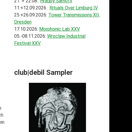
21. + 22.08.:
Hradby Samoty
11.+12.09.2026 :
Rituals Over Limburg IV
25.+26.09.2026:
Tower Transmissions XII,
Dresden
17.10.2026:
Morphonic Lab XXV
05.-08.11.2026:
Wroclaw Industrial
Festival XXV
club|debil Sampler
e
ch
ein