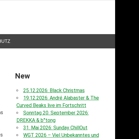
HUTZ
New
25.12.2026: Black Christmas
19.12.2026: André Alabaster & The
Curved Beaks live im Fortschritt
as
Sonntag 20. September 2026:
DREKKA & b°tong
31. Mai 2026: Sunday ChillOut
es
WGT 2026 – Viel Unbekanntes und