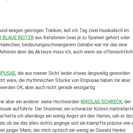
und einigen geistigen Tränken, ließ ich Tag zwei musikalisch im
R BLAUE REITER
aus Katalonien (was ja zu Spanien gehört oder
rtialischen, bedeutungsschwangerem Gehabe war mir das eine
nhören aber die Akteure muss ich, auch wenn sie offensichtlich
PUSAE
, die aus meiner Sicht leider etwas langweilig geworden
echt wäre, die rhythmischen Stücke von Empusae haben mir aber
werden OK, aber auch nicht gerade einzigartig.
ar aber ein anderer: seine Hochwürden
NIKOLAS SCHRECK
, der
ituale aufführte. Der Drummer, ein schwarzer Koloss malträtiert
 hatte ich allerdings ein wenig Angst um den Herren, sah er do
als ob sie das alles nichts anginge und sie klampfte präzise wie 
ein junger Mann, der mich optisch ein wenig an Oswald Henke