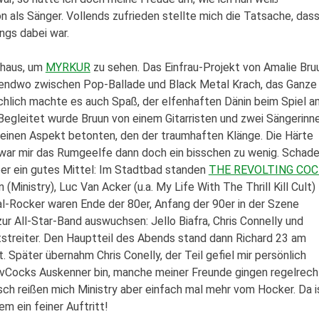
n als Sänger. Vollends zufrieden stellte mich die Tatsache, das
ngs dabei war.
lhaus, um
MYRKUR
zu sehen. Das Einfrau-Projekt von Amalie Bru
irgendwo zwischen Pop-Ballade und Black Metal Krach, das Ganze
chlich machte es auch Spaß, der elfenhaften Dänin beim Spiel a
. Begleitet wurde Bruun von einem Gitarristen und zwei Sängerinne
r einen Aspekt betonten, den der traumhaften Klänge. Die Härte
r war mir das Rumgeelfe dann doch ein bisschen zu wenig. Schade
r ein gutes Mittel: Im Stadtbad standen
THE REVOLTING CO
(Ministry), Luc Van Acker (u.a. My Life With The Thrill Kill Cult)
al-Rocker waren Ende der 80er, Anfang der 90er in der Szene
ur All-Star-Band auswuchsen: Jello Biafra, Chris Connelly und
itstreiter. Den Hauptteil des Abends stand dann Richard 23 am
 Später übernahm Chris Conelly, der Teil gefiel mir persönlich
RevCocks Auskenner bin, manche meiner Freunde gingen regelrech
lisch reißen mich Ministry aber einfach mal mehr vom Hocker. Da i
 ein feiner Auftritt!