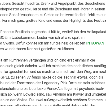
ln übers Gesicht huschte. Dreh- und Angelpunkt des Geschehens
ohepriester gestikulierte und die Zuschauer und -hörer in seinen
enen Schaffensphasen zu Gehör, selbstverständlich fehlten au
. Für mich ganz großes Kino und eines der Highlights des Festiva
osarius Equilibrio angeschaut hätte, verließ ich den Volkspalast
RBOE mitzubekommen. Leider war ich etwas spät im
r Swans. Dafür konnte ich mir für die heiß geliebten
IN GOWAN
ren wunderbares Konzert genießen zu können.
t am Rumrennen vergangen und ich ging erst einmal in die
nn auch gleich daheim, weil ich mich bei den nächtlichen Ausflü
eits fortgeschritten und so machte ich mich auf den Weg, um noc
 zu sehen. Anfangs hakte da die Technik etwas, doch als
erin und der Frontmann der Legendary Pink Dots ein sehr schönes
melancholische bis bourleske Piano-Ausflüge mit psychedelisch-
sich ab, wenn Edward sang, saß Amanda am Klavier und umgekeh
ren an der Violine. Die zwei außergewöhnlich schönen Stimmen 
mmung, allerdings war die agra Halle wohl dafür nicht der