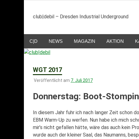
Zum
Inhalt
club|debil – Dresden Industrial Underground
springen
C|D
NEWS
MAGAZIN
AKTION
K
WGT 2017
Veröffentlicht am
7. Juli 2017
Donnerstag: Boot-Stompi
In diesem Jahr fuhr ich nach langer Zeit schon 
EBM Warm-Up zu werfen. Nun habe ich mich schon
mir’s nicht gefallen hätte, wäre das auch kein
wurde auch der kleiner Saal, das Naumanns, besp