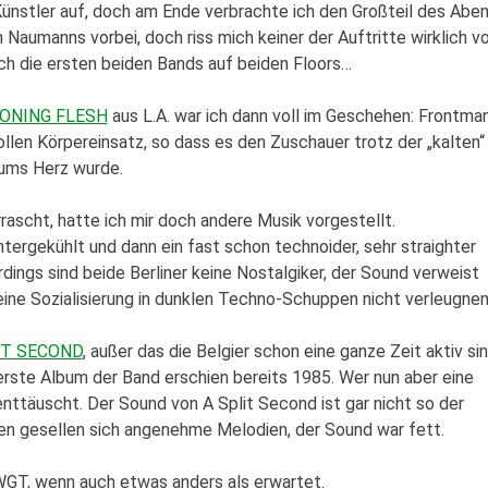
nstler auf, doch am Ende verbrachte ich den Großteil des Abe
Naumanns vorbei, doch riss mich keiner der Auftritte wirklich 
ich die ersten beiden Bands auf beiden Floors…
ONING FLESH
aus L.A. war ich dann voll im Geschehen: Frontma
llen Körpereinsatz, so dass es den Zuschauer trotz der „kalten“
 ums Herz wurde.
rascht, hatte ich mir doch andere Musik vorgestellt.
rgekühlt und dann ein fast schon technoider, sehr straighter
rdings sind beide Berliner keine Nostalgiker, der Sound verweist
eine Sozialisierung in dunklen Techno-Schuppen nicht verleugnen
IT SECOND
, außer das die Belgier schon eine ganze Zeit aktiv si
rste Album der Band erschien bereits 1985. Wer nun aber eine
nttäuscht. Der Sound von A Split Second ist gar nicht so der
n gesellen sich angenehme Melodien, der Sound war fett.
WGT, wenn auch etwas anders als erwartet.