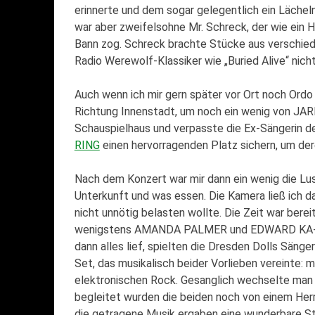
erinnerte und dem sogar gelegentlich ein Läche
war aber zweifelsohne Mr. Schreck, der wie ein H
Bann zog. Schreck brachte Stücke aus verschied
Radio Werewolf-Klassiker wie „Buried Alive“ nicht
Auch wenn ich mir gern später vor Ort noch Ordo R
Richtung Innenstadt, um noch ein wenig von JA
Schauspielhaus und verpasste die Ex-Sängerin de
RING
einen hervorragenden Platz sichern, um de
Nach dem Konzert war mir dann ein wenig die Lus
Unterkunft und was essen. Die Kamera ließ ich da
nicht unnötig belasten wollte. Die Zeit war ber
wenigstens AMANDA PALMER und EDWARD KA-SPEL
dann alles lief, spielten die Dresden Dolls Säng
Set, das musikalisch beider Vorlieben vereinte: 
elektronischen Rock. Gesanglich wechselte man 
begleitet wurden die beiden noch von einem Her
die getragene Musik ergaben eine wunderbare Sti