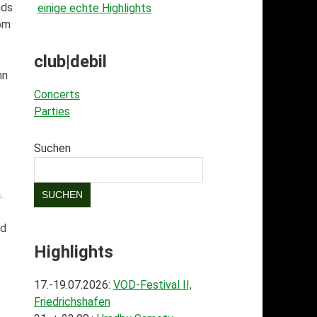
nds
einige echte Highlights
vom
club|debil
nn
Concerts
Parties
Suchen
.
SUCHEN
nd
Highlights
17.-19.07.2026:
VOD-Festival II,
Friedrichshafen