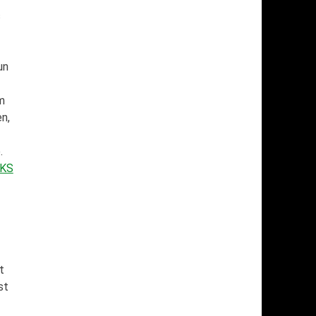
s
un
m
n,
.
CKS
t
st