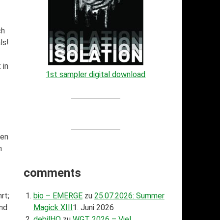
ch
ls!
 in
1st sampler digital download
gen
h
comments
rt;
bio – EMERGE
zu
25.07.2026: Summer
und
Magick XIII
1. Juni 2026
debilHQ
zu
WGT 2026 – Viel