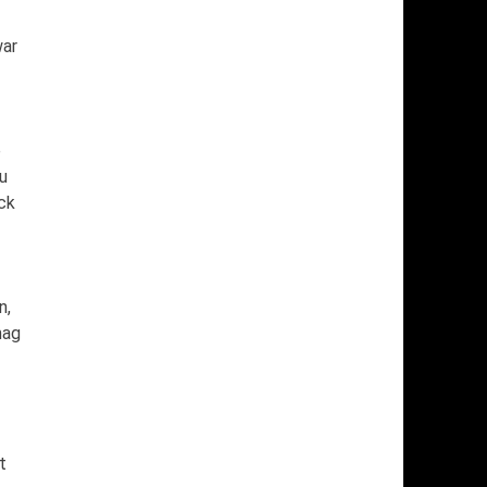
war
e
u
ck
n,
mag
t