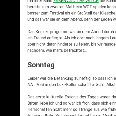
mit ihrer Band
ESBEN AND THE WITCH
die Bühne
bereits zum zweiten Mal beim WGT spielen konn
besser zum Festival als ein Großteil der Kliesch
und das war sie an dem Abend, denn der Laden war
Das Konzertprogramm war an dem Abend durch u
ein Freund auflegte. Als ich dort nach langem L
aber nicht daran hinderte zu feiern, bis wir raus
nachdem, wie man’s betrachtet…
Sonntag
Leider war die Betankung zu heftig, so dass ic
NATIVES in den Loki-Keller schaffte. Sch… Alkoh
Das erste kulturelle Ereignis des Tages waren d
Briten liebe ich und so war ich froh, dass sich ei
Herrschaften nicht mehr so strange aus wie früh
frühabendliche Setting nicht ideal für die Musik 