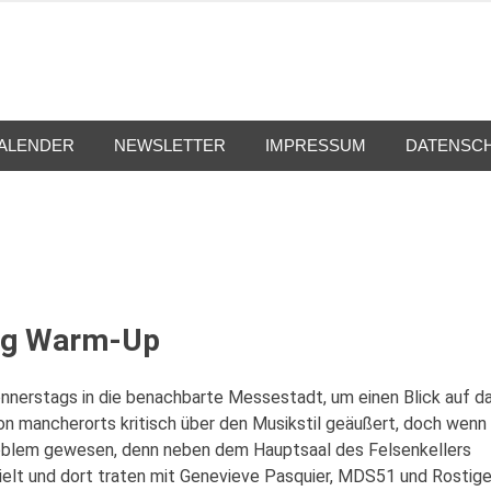
ALENDER
NEWSLETTER
IMPRESSUM
DATENSC
ng Warm-Up
donnerstags in die benachbarte Messestadt, um einen Blick auf d
 mancherorts kritisch über den Musikstil geäußert, doch wenn
 Problem gewesen, denn neben dem Hauptsaal des Felsenkellers
ielt und dort traten mit Genevieve Pasquier, MDS51 und Rostig