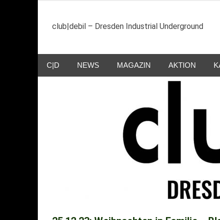
Zum
Inhalt
club|debil – Dresden Industrial Underground
springen
C|D
NEWS
MAGAZIN
AKTION
K