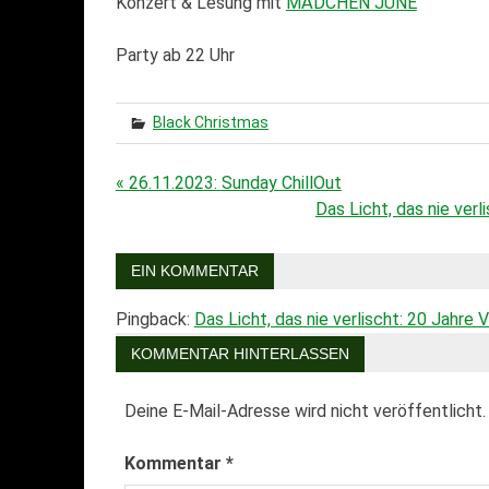
Konzert & Lesung mit
MÄDCHEN JUNE
Party ab 22 Uhr
Black Christmas
« 26.11.2023: Sunday ChillOut
Beitragsnavigation
Das Licht, das nie ver
EIN KOMMENTAR
Pingback:
Das Licht, das nie verlischt: 20 Jahr
KOMMENTAR HINTERLASSEN
Deine E-Mail-Adresse wird nicht veröffentlicht.
Kommentar
*