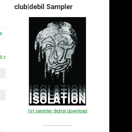
club|debil Sampler
ar
e »
1st sampler digital download