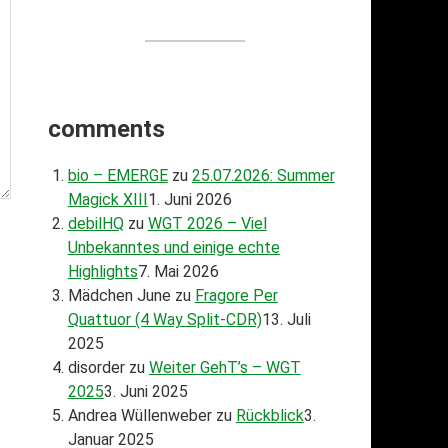
comments
bio – EMERGE
zu
25.07.2026: Summer
Magick XIII
1. Juni 2026
debilHQ
zu
WGT 2026 – Viel
Unbekanntes und einige echte
Highlights
7. Mai 2026
Mädchen June
zu
Fragore Per
Quattuor (4 Way Split-CDR)
13. Juli
2025
disorder
zu
Weiter GehT’s – WGT
2025
3. Juni 2025
Andrea Wüllenweber
zu
Rückblick
3.
Januar 2025