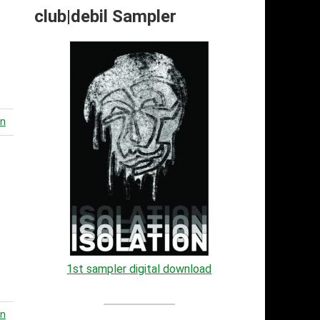
club|debil Sampler
en
1st sampler digital download
en