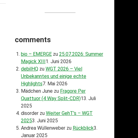
comments
bio – EMERGE
zu
25.07.2026: Summer
Magick XIII
1. Juni 2026
debilHQ
zu
WGT 2026 – Viel
Unbekanntes und einige echte
Highlights
7. Mai 2026
Mädchen June
zu
Fragore Per
Quattuor (4 Way Split-CDR)
13. Juli
2025
disorder
zu
Weiter GehT’s – WGT
2025
3. Juni 2025
Andrea Wüllenweber
zu
Rückblick
3.
Januar 2025