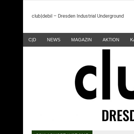
Zum
Inhalt
club|debil – Dresden Industrial Underground
springen
C|D
NEWS
MAGAZIN
AKTION
K