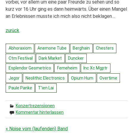
vorbei, vor allem um eine paar Freunde zu sehen und so
kurz vor 16 Uhr ging es dann heimwärts. Über einen Mangel
an Erlebnissen musste ich mich also nicht beklagen…
zurück
Abhoraxiom
Anemone Tube
Berghain
Chesters
Ctm Festival
Dark Market
Duncker
Esplendor Geometrico
Femeheim
Inc Xc Mgptr
Jegor
Neolithic Electronics
Opium Hum
Overtime
Paule Panke
T'ien Lai
Konzertrezensionen
Kommentar hinterlassen
« Noise vom (laufenden) Band