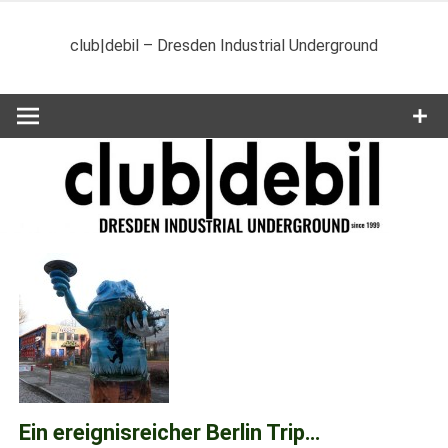
Zum
Inhalt
club|debil – Dresden Industrial Underground
springen
Ein ereignisreicher Berlin Trip…