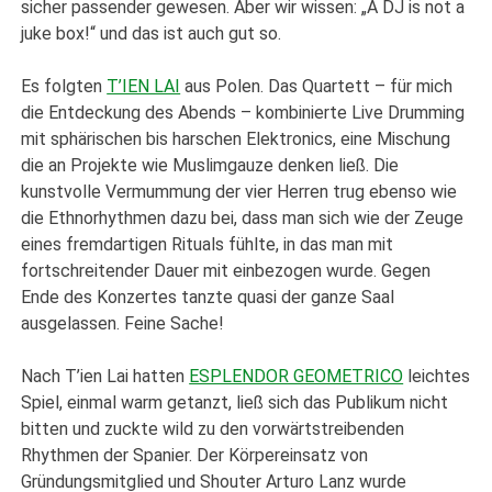
sicher passender gewesen. Aber wir wissen: „A DJ is not a
juke box!“ und das ist auch gut so.
Es folgten
T’IEN LAI
aus Polen. Das Quartett – für mich
die Entdeckung des Abends – kombinierte Live Drumming
mit sphärischen bis harschen Elektronics, eine Mischung
die an Projekte wie Muslimgauze denken ließ. Die
kunstvolle Vermummung der vier Herren trug ebenso wie
die Ethnorhythmen dazu bei, dass man sich wie der Zeuge
eines fremdartigen Rituals fühlte, in das man mit
fortschreitender Dauer mit einbezogen wurde. Gegen
Ende des Konzertes tanzte quasi der ganze Saal
ausgelassen. Feine Sache!
Nach T’ien Lai hatten
ESPLENDOR GEOMETRICO
leichtes
Spiel, einmal warm getanzt, ließ sich das Publikum nicht
bitten und zuckte wild zu den vorwärtstreibenden
Rhythmen der Spanier. Der Körpereinsatz von
Gründungsmitglied und Shouter Arturo Lanz wurde