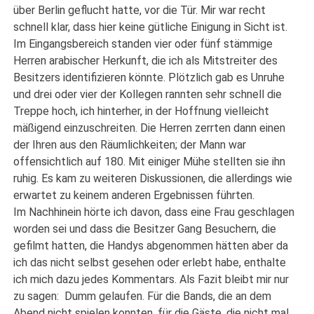
über Berlin geflucht hatte, vor die Tür. Mir war recht
schnell klar, dass hier keine gütliche Einigung in Sicht ist.
Im Eingangsbereich standen vier oder fünf stämmige
Herren arabischer Herkunft, die ich als Mitstreiter des
Besitzers identifizieren könnte. Plötzlich gab es Unruhe
und drei oder vier der Kollegen rannten sehr schnell die
Treppe hoch, ich hinterher, in der Hoffnung vielleicht
mäßigend einzuschreiten. Die Herren zerrten dann einen
der Ihren aus den Räumlichkeiten; der Mann war
offensichtlich auf 180. Mit einiger Mühe stellten sie ihn
ruhig. Es kam zu weiteren Diskussionen, die allerdings wie
erwartet zu keinem anderen Ergebnissen führten.
Im Nachhinein hörte ich davon, dass eine Frau geschlagen
worden sei und dass die Besitzer Gang Besuchern, die
gefilmt hatten, die Handys abgenommen hätten aber da
ich das nicht selbst gesehen oder erlebt habe, enthalte
ich mich dazu jedes Kommentars. Als Fazit bleibt mir nur
zu sagen: Dumm gelaufen. Für die Bands, die an dem
Abend nicht spielen konnten, für die Gäste, die nicht mal