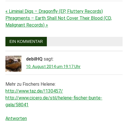
« Liminial Digs – Dragonfly (EP, Fluttery Records)
Beitragsnavigation
Phragments – Earth Shall Not Cover Their Blood (CD,
Malignant Records) »
EIN KOMMENTAR
debilHQ
sagt:
10. August 2014 um 19:17 Uhr
Mehr zu Fischers Helene:
http://www.taz.de/!130457/
http://www.cicero.de/stil/helene-fischer-bunte-
gala/58041
Antworten