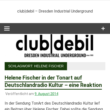
Zum
Inhalt
club|debil – Dresden Industrial Underground
springen
SCHLAGWORT:
HELENE FISCHER
Helene Fischer in der Tonart auf
Deutschlandradio Kultur – eine Reaktion
Veröffentlicht am
9. August 2014
In der Sendung TonArt des Deutschlandradio Kultur lief
ein Beitrag über Helene Fischer. Dabei sollte die Sendung