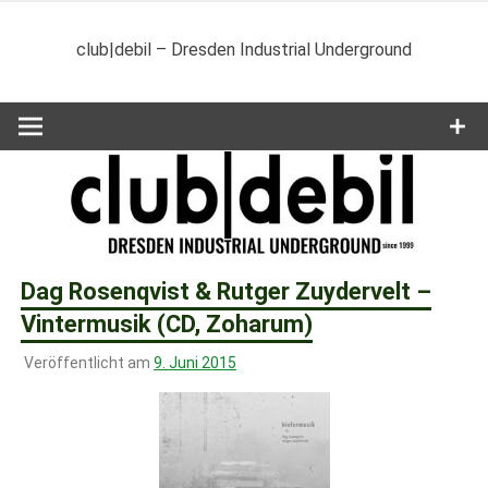
Zum
Inhalt
club|debil – Dresden Industrial Underground
springen
Dag Rosenqvist & Rutger Zuydervelt –
Vintermusik (CD, Zoharum)
Veröffentlicht am
9. Juni 2015