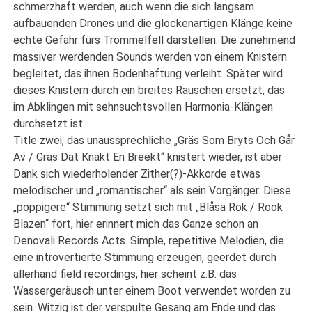
schmerzhaft werden, auch wenn die sich langsam
aufbauenden Drones und die glockenartigen Klänge keine
echte Gefahr fürs Trommelfell darstellen. Die zunehmend
massiver werdenden Sounds werden von einem Knistern
begleitet, das ihnen Bodenhaftung verleiht. Später wird
dieses Knistern durch ein breites Rauschen ersetzt, das
im Abklingen mit sehnsuchtsvollen Harmonia-Klängen
durchsetzt ist.
Title zwei, das unaussprechliche „Gräs Som Bryts Och Går
Av / Gras Dat Knakt En Breekt“ knistert wieder, ist aber
Dank sich wiederholender Zither(?)-Akkorde etwas
melodischer und „romantischer“ als sein Vorgänger. Diese
„poppigere“ Stimmung setzt sich mit „Blåsa Rök / Rook
Blazen“ fort, hier erinnert mich das Ganze schon an
Denovali Records Acts. Simple, repetitive Melodien, die
eine introvertierte Stimmung erzeugen, geerdet durch
allerhand field recordings, hier scheint z.B. das
Wassergeräusch unter einem Boot verwendet worden zu
sein. Witzig ist der verspulte Gesang am Ende und das