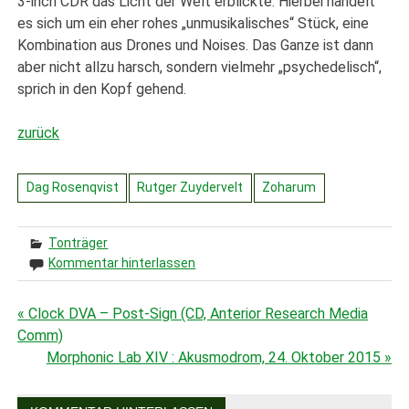
3-inch CDR das Licht der Welt erblickte. Hierbei handelt
es sich um ein eher rohes „unmusikalisches“ Stück, eine
Kombination aus Drones und Noises. Das Ganze ist dann
aber nicht allzu harsch, sondern vielmehr „psychedelisch“,
sprich in den Kopf gehend.
zurück
Dag Rosenqvist
Rutger Zuydervelt
Zoharum
Tonträger
Kommentar hinterlassen
« Clock DVA – Post-Sign (CD, Anterior Research Media
Beitragsnavigation
Comm)
Morphonic Lab XIV : Akusmodrom, 24. Oktober 2015 »