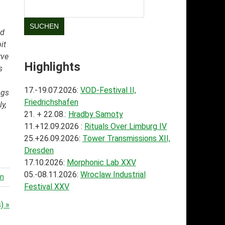
SUCHEN
ad
it
rve
Highlights
s
17.-19.07.2026:
VOD-Festival II,
ngs
Friedrichshafen
y,
21. + 22.08.:
Hradby Samoty
11.+12.09.2026 :
Rituals Over Limburg IV
25.+26.09.2026:
Tower Transmissions XII,
Dresden
17.10.2026:
Morphonic Lab XXV
05.-08.11.2026:
Wroclaw Industrial
en
Festival XXV
) »