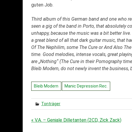
guten Job.
Third album of this German band and one who reall
seen a gig of the band in Porto, that absolutely 
unhappy, because the music was a bit better live.
a great blend of all that dark guitar music, that 
Of The Nephilim, some The Cure or And Also The Tre
time. Good melodies, intense vocals, great playi
are „Nothing“ (The Cure in their Pornography times
Bleib Modern, do not newly invent the business, b
Bleib Modern
Manic Depression Rec.
Tonträger
« V.A. – Geniale Dilletanten (2CD, Zick Zack)
Beitragsnavigation