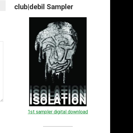
club|debil Sampler
1st sampler digital download