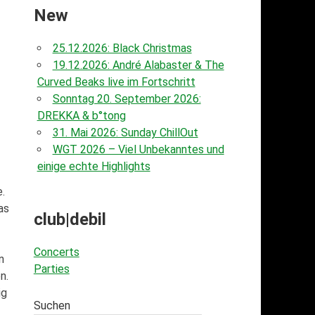
New
25.12.2026: Black Christmas
19.12.2026: André Alabaster & The
Curved Beaks live im Fortschritt
Sonntag 20. September 2026:
DREKKA & b°tong
31. Mai 2026: Sunday ChillOut
WGT 2026 – Viel Unbekanntes und
einige echte Highlights
.
as
club|debil
Concerts
n
Parties
n.
ig
Suchen