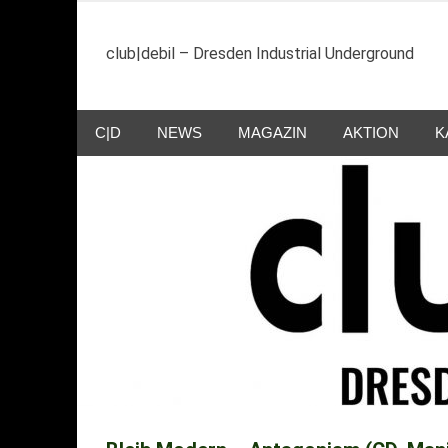
Zum
Inhalt
club|debil – Dresden Industrial Underground
springen
C|D
NEWS
MAGAZIN
AKTION
K