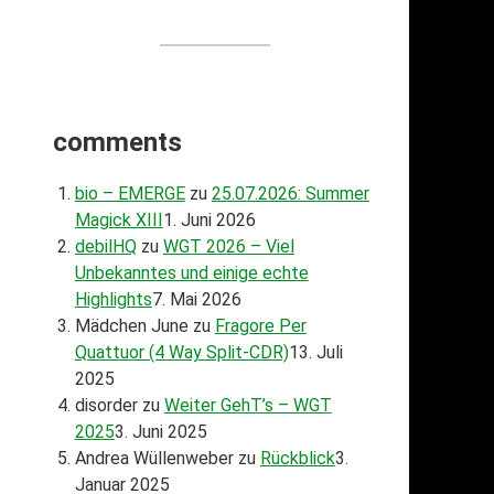
comments
bio – EMERGE
zu
25.07.2026: Summer
Magick XIII
1. Juni 2026
debilHQ
zu
WGT 2026 – Viel
Unbekanntes und einige echte
Highlights
7. Mai 2026
Mädchen June
zu
Fragore Per
Quattuor (4 Way Split-CDR)
13. Juli
2025
disorder
zu
Weiter GehT’s – WGT
2025
3. Juni 2025
Andrea Wüllenweber
zu
Rückblick
3.
Januar 2025