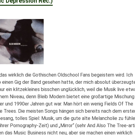
c Depression Rec.)
as wirklich die Gothischen Oldschool Fans begeistern wird. Ich
 einen Gig der Band gesehen hatte, der mich absolut überzeugte
 ein klitzekleines bisschen unglücklich, weil die Musik live etw
ohem Niveau, denn Bleib Modern bietet eine großartige Mischung
80er und 1990er Jahren gut war. Man hört ein wenig Fields Of The
e Trees. Die meisten Songs hängen sich bereits nach dem erste
esang, tolles Spiel: Musik, um die gute alte Melancholie zu fühle
 ihrer Pornography-Zeit) und „Mirror“ (sehr And Also The Tree-art
den das Music Business nicht neu, aber sie machen einen wirklich