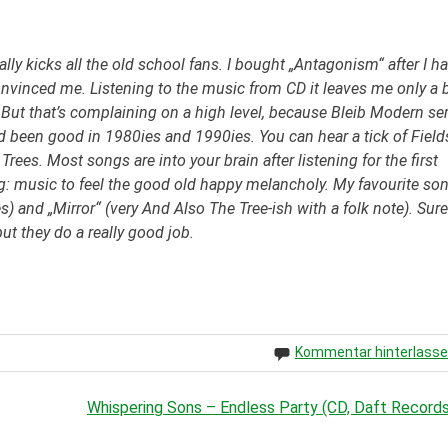
y kicks all the old school fans. I bought „Antagonism“ after I h
convinced me. Listening to the music from CD it leaves me only a b
 But that’s complaining on a high level, because Bleib Modern se
had been good in 1980ies and 1990ies. You can hear a tick of Field
es. Most songs are into your brain after listening for the first
ng: music to feel the good old happy melancholy. My favourite so
) and „Mirror“ (very And Also The Tree-ish with a folk note). Surel
ut they do a really good job.
Kommentar hinterlass
Whispering Sons – Endless Party (CD, Daft Records