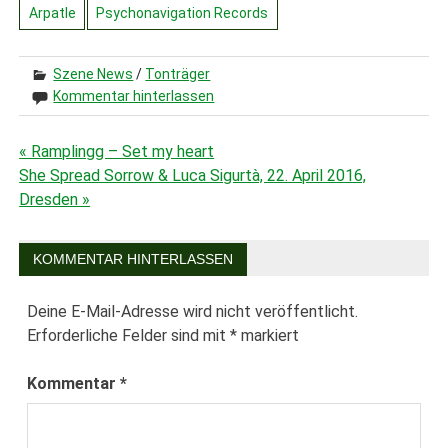
Arpatle
Psychonavigation Records
Szene News
/
Tonträger
Kommentar hinterlassen
« Ramplingg – Set my heart
Beitragsnavigation
She Spread Sorrow & Luca Sigurtà, 22. April 2016,
Dresden »
KOMMENTAR HINTERLASSEN
Deine E-Mail-Adresse wird nicht veröffentlicht.
Erforderliche Felder sind mit
*
markiert
Kommentar
*