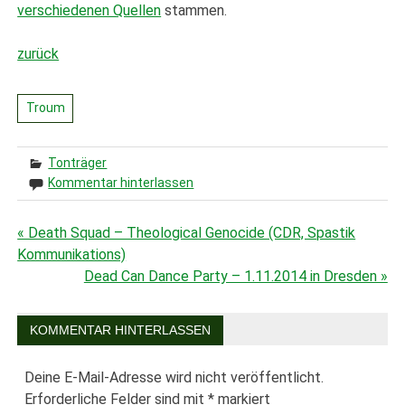
verschiedenen Quellen
stammen.
zurück
Troum
Tonträger
Kommentar hinterlassen
« Death Squad – Theological Genocide (CDR, Spastik
Beitragsnavigation
Kommunikations)
Dead Can Dance Party – 1.11.2014 in Dresden »
KOMMENTAR HINTERLASSEN
Deine E-Mail-Adresse wird nicht veröffentlicht.
Erforderliche Felder sind mit
*
markiert