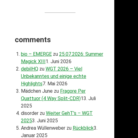
comments
bio – EMERGE
zu
25.07.2026: Summer
Magick XIII
1. Juni 2026
debilHQ
zu
WGT 2026 – Viel
Unbekanntes und einige echte
Highlights
7. Mai 2026
Mädchen June
zu
Fragore Per
Quattuor (4 Way Split-CDR)
13. Juli
2025
disorder
zu
Weiter GehT’s – WGT
2025
3. Juni 2025
Andrea Wüllenweber
zu
Rückblick
3.
Januar 2025