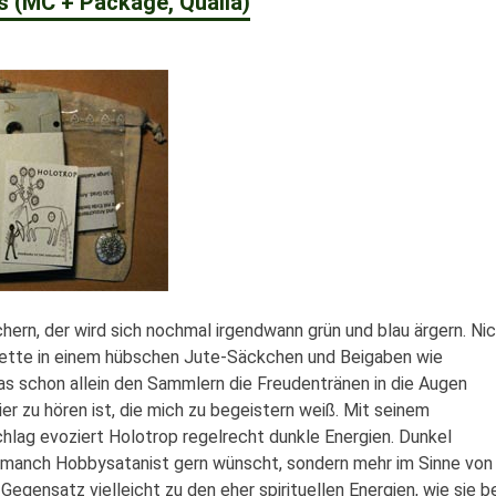
 (MC + Package, Qualia)
chern, der wird sich nochmal irgendwann grün und blau ärgern. Ni
assette in einem hübschen Jute-Säckchen und Beigaben wie
s schon allein den Sammlern die Freudentränen in die Augen
hier zu hören ist, die mich zu begeistern weiß. Mit seinem
chlag evoziert Holotrop regelrecht dunkle Energien. Dunkel
das manch Hobbysatanist gern wünscht, sondern mehr im Sinne von
egensatz vielleicht zu den eher spirituellen Energien, wie sie be