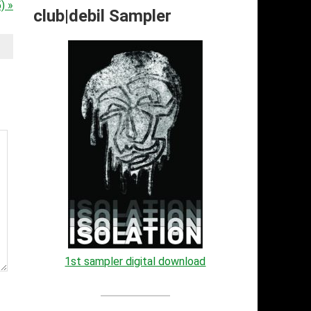
) »
club|debil Sampler
1st sampler digital download