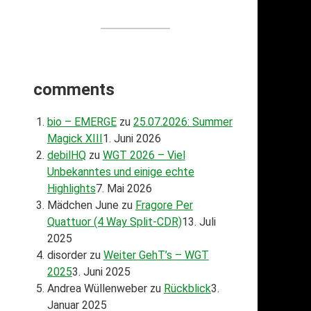
comments
bio – EMERGE
zu
25.07.2026: Summer
Magick XIII
1. Juni 2026
debilHQ
zu
WGT 2026 – Viel
Unbekanntes und einige echte
Highlights
7. Mai 2026
Mädchen June
zu
Fragore Per
Quattuor (4 Way Split-CDR)
13. Juli
2025
disorder
zu
Weiter GehT’s – WGT
2025
3. Juni 2025
Andrea Wüllenweber
zu
Rückblick
3.
Januar 2025