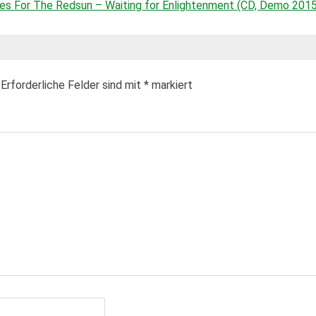
es For The Redsun – Waiting for Enlightenment (CD, Demo 2015
Erforderliche Felder sind mit
*
markiert