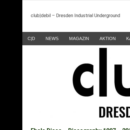
Zum
Inhalt
club|debil – Dresden Industrial Underground
springen
C|D
NEWS
MAGAZIN
AKTION
K