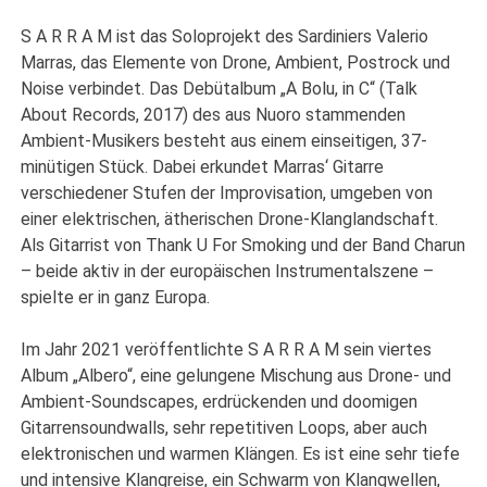
S A R R A M ist das Soloprojekt des Sardiniers Valerio
Marras, das Elemente von Drone, Ambient, Postrock und
Noise verbindet. Das Debütalbum „A Bolu, in C“ (Talk
About Records, 2017) des aus Nuoro stammenden
Ambient-Musikers besteht aus einem einseitigen, 37-
minütigen Stück. Dabei erkundet Marras‘ Gitarre
verschiedener Stufen der Improvisation, umgeben von
einer elektrischen, ätherischen Drone-Klanglandschaft.
Als Gitarrist von Thank U For Smoking und der Band Charun
– beide aktiv in der europäischen Instrumentalszene –
spielte er in ganz Europa.
Im Jahr 2021 veröffentlichte S A R R A M sein viertes
Album „Albero“, eine gelungene Mischung aus Drone- und
Ambient-Soundscapes, erdrückenden und doomigen
Gitarrensoundwalls, sehr repetitiven Loops, aber auch
elektronischen und warmen Klängen. Es ist eine sehr tiefe
und intensive Klangreise, ein Schwarm von Klangwellen,