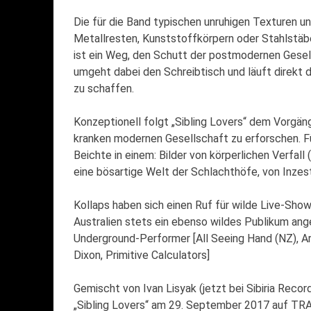
Die für die Band typischen unruhigen Texturen u
Metallresten, Kunststoffkörpern oder Stahlstäben 
ist ein Weg, den Schutt der postmodernen Gesel
umgeht dabei den Schreibtisch und läuft direkt 
zu schaffen.
Konzeptionell folgt „Sibling Lovers“ dem Vorgänge
kranken modernen Gesellschaft zu erforschen. Fü
Beichte in einem: Bilder von körperlichen Verfa
eine bösartige Welt der Schlachthöfe, von Inzest
Kollaps haben sich einen Ruf für wilde Live-Sho
Australien stets ein ebenso wildes Publikum ang
Underground-Performer [All Seeing Hand (NZ), Ar
Dixon, Primitive Calculators]
Gemischt von Ivan Lisyak (jetzt bei Sibiria Reco
„Sibling Lovers“ am 29. September 2017 auf TR