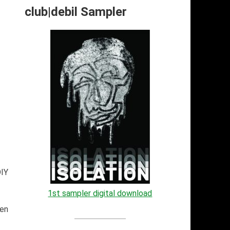
club|debil Sampler
DIY
1st sampler digital download
den