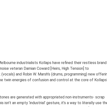
bourne industrialists Kollaps have refined their restless brand
/noise veteran Damian Coward [Heirs, High Tension] to
 (vocals) and Robin W. Marsh’s (drums, programming) new offeri
he twin energies of confusion and control at the core of Kollaps
 tones are generated with appropriated non-instruments- scrap
 isn’t an empty ‘industrial’ gesture, it’s a way to literally use th