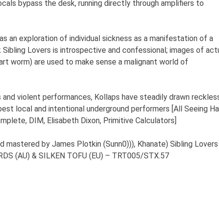
cals bypass the desk, running directly through amplifiers to
s an exploration of individual sickness as a manifestation of a
 Sibling Lovers is introspective and confessional; images of act
art worm) are used to make sense a malignant world of
ws and violent performances, Kollaps have steadily drawn reckles
best local and intentional underground performers [All Seeing H
mplete, DIM, Elisabeth Dixon, Primitive Calculators]
d mastered by James Plotkin (Sunn0))), Khanate) Sibling Lovers 
RDS (AU) & SILKEN TOFU (EU) – TRT005/STX.57