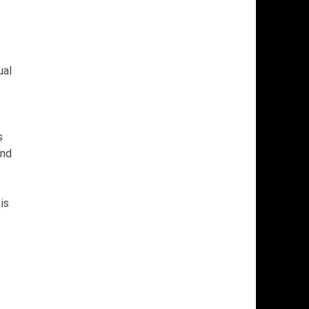
ual
s
and
is