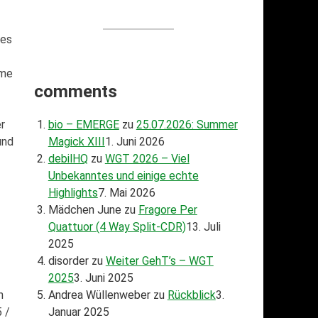
 es
mme
comments
r
bio – EMERGE
zu
25.07.2026: Summer
und
Magick XIII
1. Juni 2026
debilHQ
zu
WGT 2026 – Viel
Unbekanntes und einige echte
Highlights
7. Mai 2026
Mädchen June
zu
Fragore Per
Quattuor (4 Way Split-CDR)
13. Juli
2025
disorder
zu
Weiter GehT’s – WGT
2025
3. Juni 2025
n
Andrea Wüllenweber
zu
Rückblick
3.
 /
Januar 2025