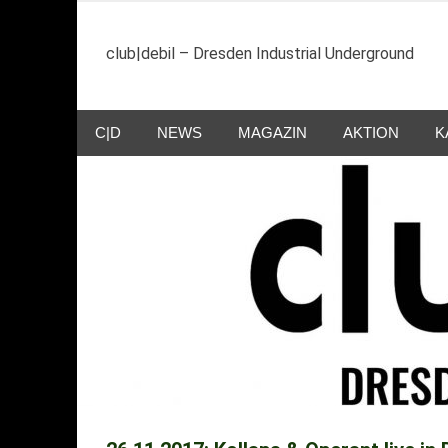
Zum
Inhalt
club|debil – Dresden Industrial Underground
springen
C|D
NEWS
MAGAZIN
AKTION
K