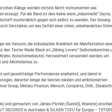
nd rohen Klänge werden mittels Nicht-Instrumenten wie
erzeugt. Für die Band ist dies keine leere „industrielle“ Geste,
lschaft buchstäblich gegen sich selbst zu wenden. Der Gesang
durch Verstärker, um das Gefühl einer rohen, unbehandelten Sti
r als Versuch, die individuellen Krankheit als Manifestation eine
r den Texter Wade Black ist „Sibling Lovers“ Selbsterkenntnis 
ll (Krebs, Kolostomiebeutel, Herzwürmer) verwendet werden, um
 und Alkoholismus zu .
ws und gewalttätige Performances erarbeitet, und damit in
ezogen, darunter einige der besten lokalen und ambitionierten
mor Group, Military Position, Mensch, Complete, DIM , Elisabeth
rds) und gemastert von James Plotkin (Sunn0)), Khanate) erschie
AIT RECORDS in Australien & SILKEN TOFU für Europa – TRT005