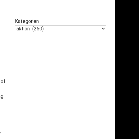
Kategorien
 of
ng
’
e