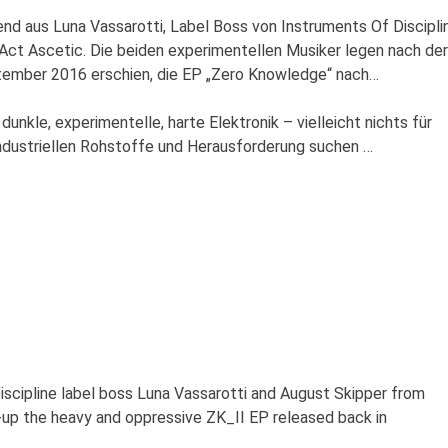
hend aus Luna Vassarotti, Label Boss von Instruments Of Discipli
ct Ascetic. Die beiden experimentellen Musiker legen nach der
tember 2016 erschien, die EP „Zero Knowledge“ nach…
unkle, experimentelle, harte Elektronik – vielleicht nichts für
 industriellen Rohstoffe und Herausforderung suchen …
scipline label boss Luna Vassarotti and August Skipper from
-up the heavy and oppressive ZK_II EP released back in