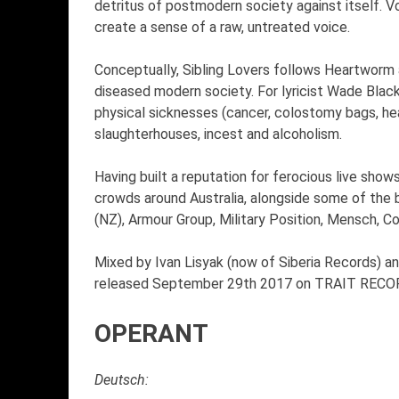
detritus of postmodern society against itself. Vo
create a sense of a raw, untreated voice.
Conceptually, Sibling Lovers follows Heartworm a
diseased modern society. For lyricist Wade Black
physical sicknesses (cancer, colostomy bags, he
slaughterhouses, incest and alcoholism.
Having built a reputation for ferocious live sho
crowds around Australia, alongside some of the 
(NZ), Armour Group, Military Position, Mensch, Co
Mixed by Ivan Lisyak (now of Siberia Records) an
released September 29th 2017 on TRAIT RECO
OPERANT
Deutsch: