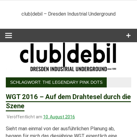
Zum
Inhalt
club|debil – Dresden Industrial Underground
springen
SCHLAGWORT:
THE LEGENDARY PINK DOTS
WGT 2016 – Auf dem Drahtesel durch die
Szene
Veröffentlicht am
10. August 2016
Sieht man einmal von der ausführlichen Planung ab,
begann für mich das diesjährige WGT eigentlich eine