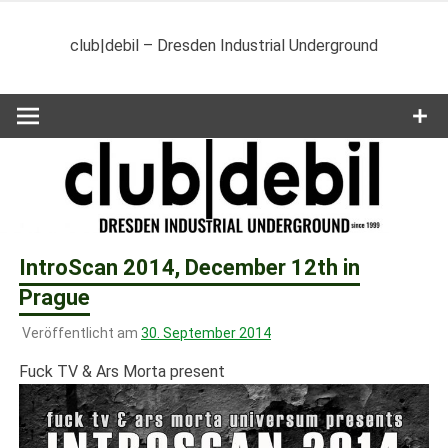
Zum
Inhalt
club|debil – Dresden Industrial Underground
springen
IntroScan 2014, December 12th in
Prague
Veröffentlicht am
30. September 2014
Fuck TV & Ars Morta present