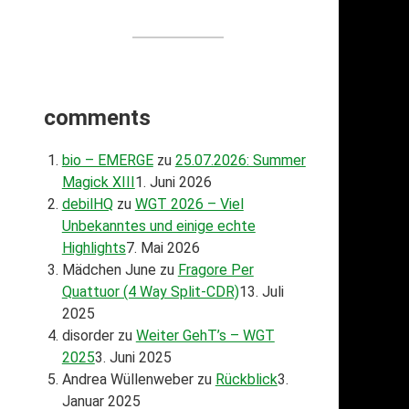
comments
bio – EMERGE
zu
25.07.2026: Summer
Magick XIII
1. Juni 2026
debilHQ
zu
WGT 2026 – Viel
Unbekanntes und einige echte
Highlights
7. Mai 2026
Mädchen June
zu
Fragore Per
Quattuor (4 Way Split-CDR)
13. Juli
2025
disorder
zu
Weiter GehT’s – WGT
2025
3. Juni 2025
Andrea Wüllenweber
zu
Rückblick
3.
Januar 2025