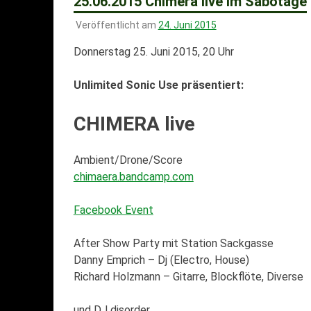
25.06.2015 Chimera live im Sabotage
Veröffentlicht am
24. Juni 2015
Donnerstag 25. Juni 2015, 20 Uhr
Unlimited Sonic Use präsentiert:
CHIMERA live
Ambient/Drone/Score
chimaera.bandcamp.com
Facebook Event
After Show Party mit Station Sackgasse
Danny Emprich – Dj (Electro, House)
Richard Holzmann – Gitarre, Blockflöte, Diverse
und DJ disorder