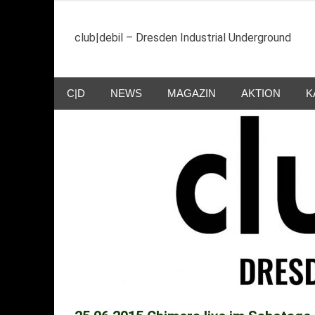
Zum
Inhalt
club|debil – Dresden Industrial Underground
springen
C|D
NEWS
MAGAZIN
AKTION
K