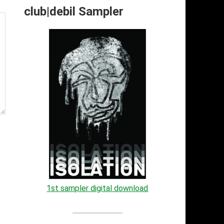
club|debil Sampler
1st sampler digital download