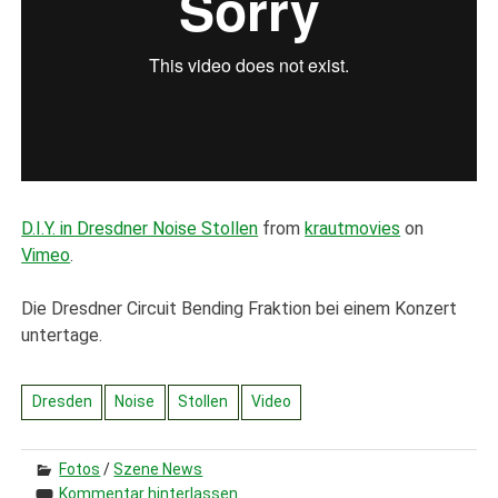
D.I.Y. in Dresdner Noise Stollen
from
krautmovies
on
Vimeo
.
Die Dresdner Circuit Bending Fraktion bei einem Konzert
untertage.
Dresden
Noise
Stollen
Video
Fotos
/
Szene News
Kommentar hinterlassen