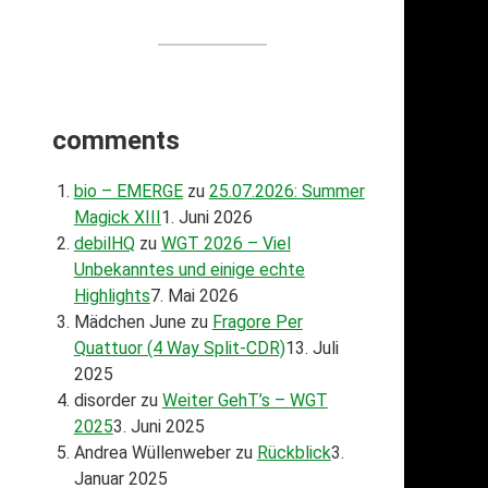
comments
bio – EMERGE
zu
25.07.2026: Summer
Magick XIII
1. Juni 2026
debilHQ
zu
WGT 2026 – Viel
Unbekanntes und einige echte
Highlights
7. Mai 2026
Mädchen June
zu
Fragore Per
Quattuor (4 Way Split-CDR)
13. Juli
2025
disorder
zu
Weiter GehT’s – WGT
2025
3. Juni 2025
Andrea Wüllenweber
zu
Rückblick
3.
Januar 2025