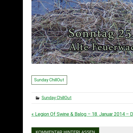
Sunday ChillOut
Sunday ChillOut
« Legion Of Swine & Balog – 18. Januar 2014 – 
Beitragsnavigation
KOMMENTAR HINTERLASSEN