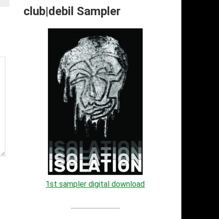
club|debil Sampler
1st sampler digital download