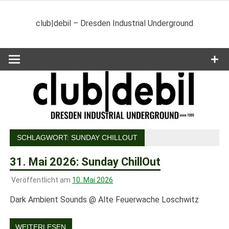
Zum
Inhalt
club|debil – Dresden Industrial Underground
springen
SCHLAGWORT:
SUNDAY CHILLOUT
31. Mai 2026: Sunday ChillOut
Veröffentlicht am
10. Mai 2026
Dark Ambient Sounds @ Alte Feuerwache Loschwitz
WEITERLESEN