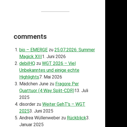
comments
bio – EMERGE
zu
25.07.2026: Summer
Magick XIII
1. Juni 2026
debilHQ
zu
WGT 2026 – Viel
Unbekanntes und einige echte
Highlights
7. Mai 2026
Mädchen June
zu
Fragore Per
Quattuor (4 Way Split-CDR)
13. Juli
2025
disorder
zu
Weiter GehT’s – WGT
2025
3. Juni 2025
Andrea Wüllenweber
zu
Rückblick
3.
Januar 2025