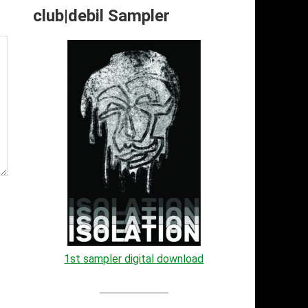
club|debil Sampler
1st sampler digital download