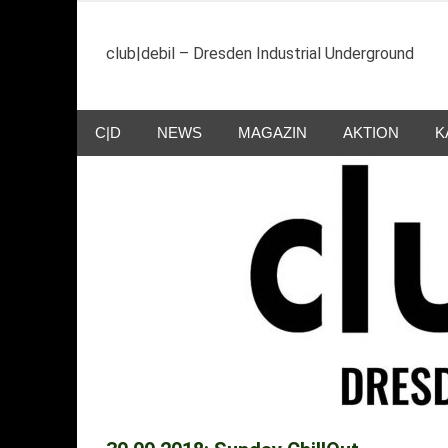
Zum
Inhalt
club|debil – Dresden Industrial Underground
springen
C|D
NEWS
MAGAZIN
AKTION
K