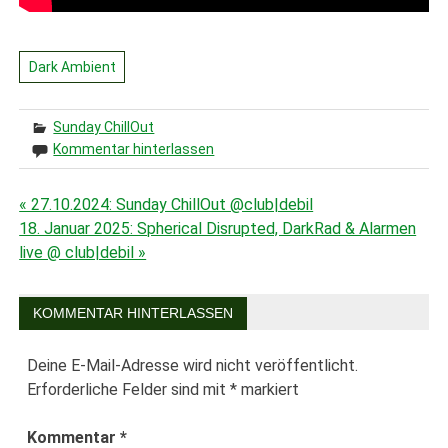
Dark Ambient
Sunday ChillOut
Kommentar hinterlassen
« 27.10.2024: Sunday ChillOut @club|debil
Beitragsnavigation
18. Januar 2025: Spherical Disrupted, DarkRad & Alarmen
live @ club|debil »
KOMMENTAR HINTERLASSEN
Deine E-Mail-Adresse wird nicht veröffentlicht.
Erforderliche Felder sind mit
*
markiert
Kommentar
*