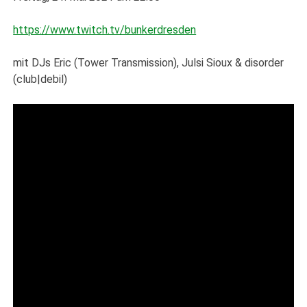
https://www.twitch.tv/bunkerdresden
mit DJs Eric (Tower Transmission), Julsi Sioux & disorder
(club|debil)