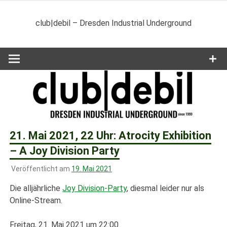
Zum
Inhalt
club|debil – Dresden Industrial Underground
springen
21. Mai 2021, 22 Uhr: Atrocity Exhibition
– A Joy Division Party
Veröffentlicht am
19. Mai 2021
Die alljährliche
Joy Division-Party
, diesmal leider nur als
Online-Stream.
Freitag, 21. Mai 2021 um 22:00