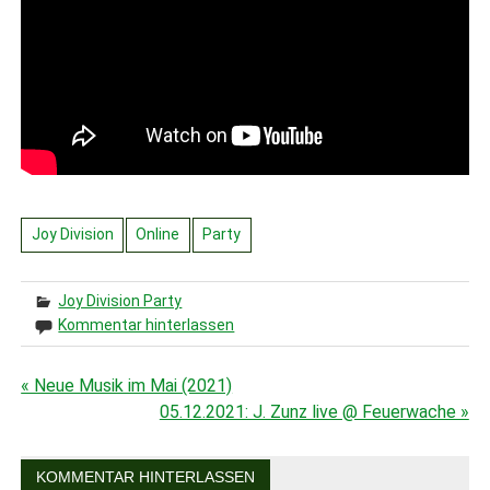
Joy Division
Online
Party
Joy Division Party
Kommentar hinterlassen
« Neue Musik im Mai (2021)
Beitragsnavigation
05.12.2021: J. Zunz live @ Feuerwache »
KOMMENTAR HINTERLASSEN