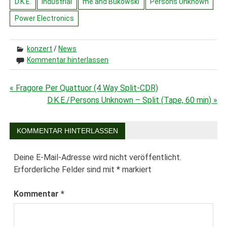
D.K.E.
Industrial
me and Bukowski
Persons Unknown
Power Electronics
konzert
/
News
Kommentar hinterlassen
« Fragore Per Quattuor (4 Way Split-CDR)
Beitragsnavigation
D.K.E./Persons Unknown – Split (Tape, 60 min) »
KOMMENTAR HINTERLASSEN
Deine E-Mail-Adresse wird nicht veröffentlicht.
Erforderliche Felder sind mit
*
markiert
Kommentar
*