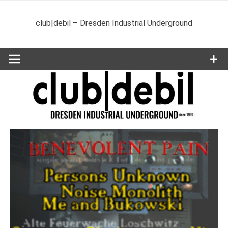
Zum
Inhalt
club|debil – Dresden Industrial Underground
springen