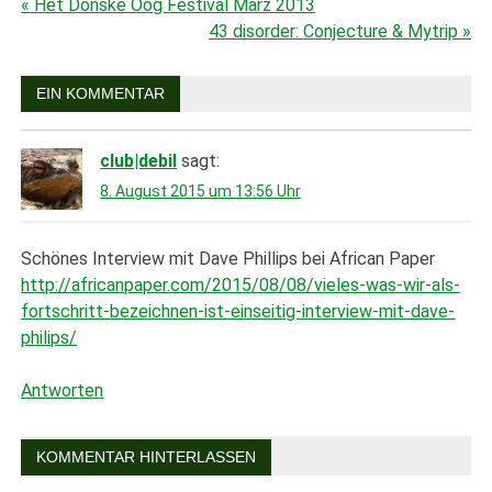
« Het Donske Oog Festival März 2013
Beitragsnavigation
43 disorder: Conjecture & Mytrip »
EIN KOMMENTAR
club|debil
sagt:
8. August 2015 um 13:56 Uhr
Schönes Interview mit Dave Phillips bei African Paper
http://africanpaper.com/2015/08/08/vieles-was-wir-als-
fortschritt-bezeichnen-ist-einseitig-interview-mit-dave-
philips/
Antworten
KOMMENTAR HINTERLASSEN