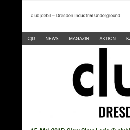
Zum
Inhalt
club|debil – Dresden Industrial Underground
springen
C|D
NEWS
MAGAZIN
AKTION
K