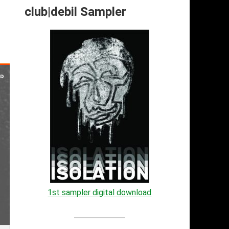
club|debil Sampler
1st sampler digital download