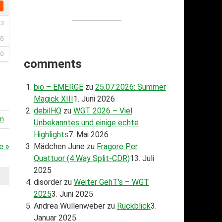
comments
bio – EMERGE
zu
25.07.2026: Summer
Magick XIII
1. Juni 2026
debilHQ
zu
WGT 2026 – Viel
en
Unbekanntes und einige echte
Highlights
7. Mai 2026
e »
Mädchen June
zu
Fragore Per
Quattuor (4 Way Split-CDR)
13. Juli
2025
disorder
zu
Weiter GehT’s – WGT
2025
3. Juni 2025
Andrea Wüllenweber
zu
Rückblick
3.
Januar 2025