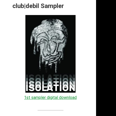
club|debil Sampler
1st sampler digital download