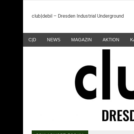
Zum
Inhalt
club|debil – Dresden Industrial Underground
springen
C|D
NEWS
MAGAZIN
AKTION
K