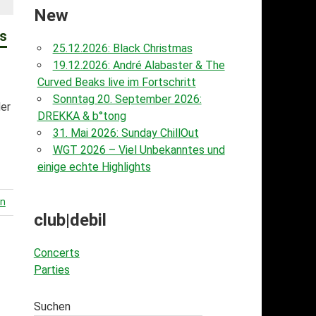
New
ts
25.12.2026: Black Christmas
19.12.2026: André Alabaster & The
Curved Beaks live im Fortschritt
Sonntag 20. September 2026:
der
DREKKA & b°tong
31. Mai 2026: Sunday ChillOut
WGT 2026 – Viel Unbekanntes und
einige echte Highlights
en
club|debil
Concerts
Parties
Suchen