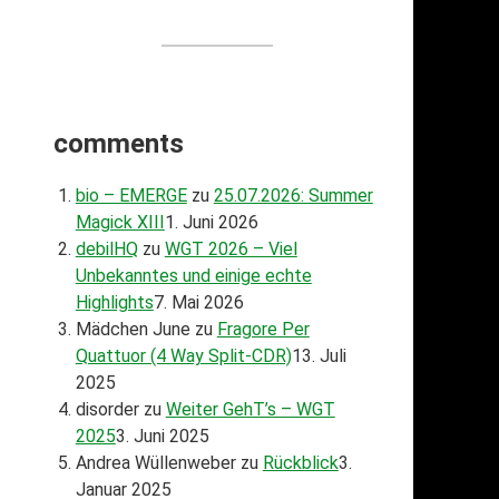
comments
bio – EMERGE
zu
25.07.2026: Summer
Magick XIII
1. Juni 2026
debilHQ
zu
WGT 2026 – Viel
Unbekanntes und einige echte
Highlights
7. Mai 2026
Mädchen June
zu
Fragore Per
Quattuor (4 Way Split-CDR)
13. Juli
2025
disorder
zu
Weiter GehT’s – WGT
2025
3. Juni 2025
Andrea Wüllenweber
zu
Rückblick
3.
Januar 2025