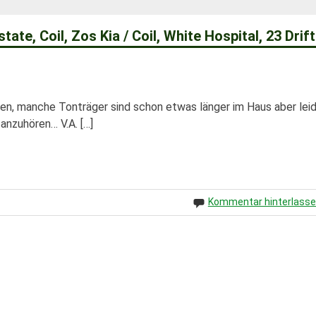
te, Coil, Zos Kia / Coil, White Hospital, 23 Drif
men, manche Tonträger sind schon etwas länger im Haus aber lei
anzuhören… V.A. […]
Kommentar hinterlass