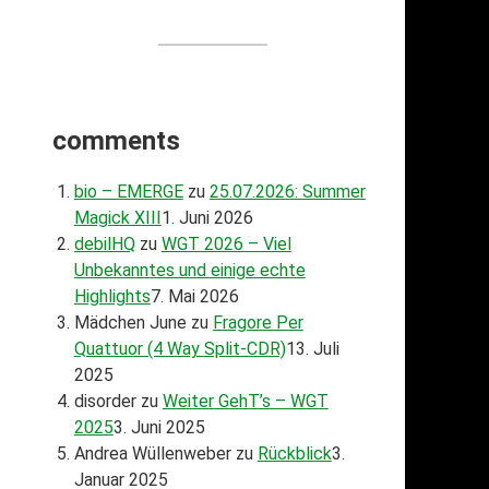
comments
bio – EMERGE
zu
25.07.2026: Summer
Magick XIII
1. Juni 2026
debilHQ
zu
WGT 2026 – Viel
Unbekanntes und einige echte
Highlights
7. Mai 2026
Mädchen June
zu
Fragore Per
Quattuor (4 Way Split-CDR)
13. Juli
2025
disorder
zu
Weiter GehT’s – WGT
2025
3. Juni 2025
Andrea Wüllenweber
zu
Rückblick
3.
Januar 2025