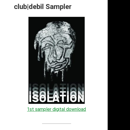
club|debil Sampler
1st sampler digital download