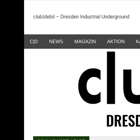
Zum
Inhalt
club|debil – Dresden Industrial Underground
springen
C|D
NEWS
MAGAZIN
AKTION
K