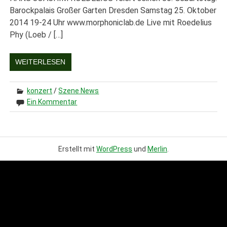
Barockpalais Großer Garten Dresden Samstag 25. Oktober
2014 19-24 Uhr www.morphoniclab.de Live mit Roedelius
Phy (Loeb / […]
WEITERLESEN
konzert
/
Szene News
Ein Kommentar
Erstellt mit
WordPress
und
Merlin
.