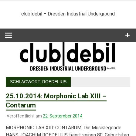
Zum
Inhalt
club|debil – Dresden Industrial Underground
springen
SCHLAGWORT:
ROEDELIUS
25.10.2014: Morphonic Lab XIII –
Contarum
Veröffentlicht am
22. September 2014
MORPHONIC LAB XIII: CONTARUM. Die Musiklegende
HANS JOACHIM ROEDELIUS feiert seinen 80. Geburtstag.