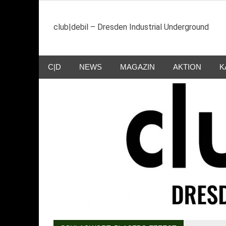
Zum
Inhalt
club|debil – Dresden Industrial Underground
springen
C|D
NEWS
MAGAZIN
AKTION
K