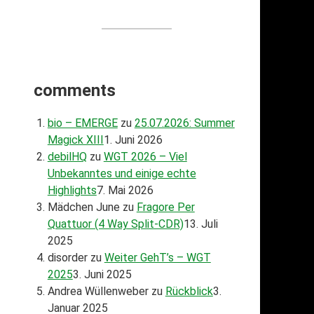
comments
bio – EMERGE
zu
25.07.2026: Summer
Magick XIII
1. Juni 2026
debilHQ
zu
WGT 2026 – Viel
Unbekanntes und einige echte
Highlights
7. Mai 2026
Mädchen June
zu
Fragore Per
Quattuor (4 Way Split-CDR)
13. Juli
2025
disorder
zu
Weiter GehT’s – WGT
2025
3. Juni 2025
Andrea Wüllenweber
zu
Rückblick
3.
Januar 2025