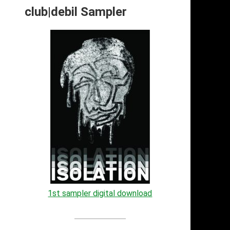
club|debil Sampler
1st sampler digital download