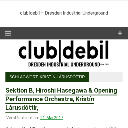
Zum
Inhalt
club|debil – Dresden Industrial Underground
springen
SCHLAGWORT:
KRISTÍN LÁRUSDÓTTIR
Sektion B, Hiroshi Hasegawa & Opening
Performance Orchestra, Kristín
Lárusdóttir,
Veröffentlicht am
21. Mai 2017