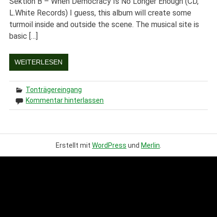
Sektion B – When Democracy Is No Longer Enough (CD,
L.White Records) I guess, this album will create some
turmoil inside and outside the scene. The musical site is
basic […]
WEITERLESEN
Tonträgereingang
Kommentar hinterlassen
Erstellt mit
WordPress
und
Merlin
.