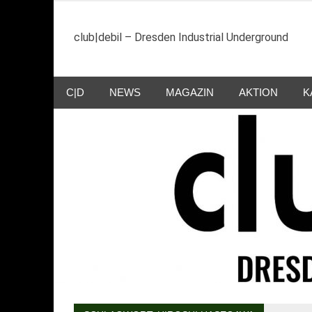
Zum
Inhalt
club|debil – Dresden Industrial Underground
springen
C|D
NEWS
MAGAZIN
AKTION
K