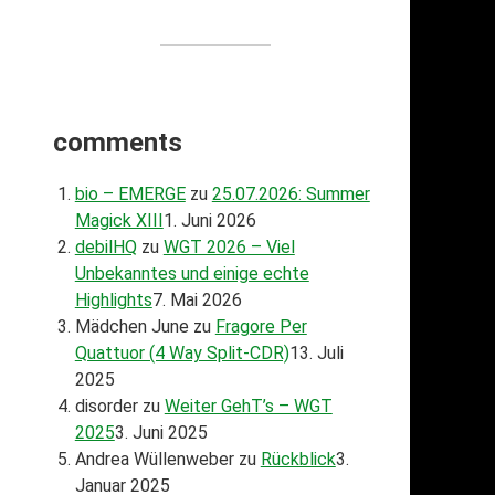
comments
bio – EMERGE
zu
25.07.2026: Summer
Magick XIII
1. Juni 2026
debilHQ
zu
WGT 2026 – Viel
Unbekanntes und einige echte
Highlights
7. Mai 2026
Mädchen June
zu
Fragore Per
Quattuor (4 Way Split-CDR)
13. Juli
2025
disorder
zu
Weiter GehT’s – WGT
2025
3. Juni 2025
Andrea Wüllenweber
zu
Rückblick
3.
Januar 2025