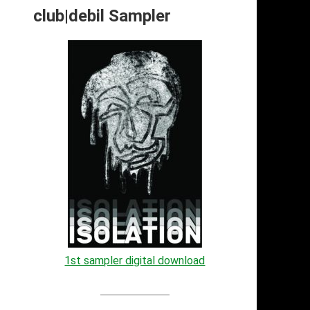
club|debil Sampler
1st sampler digital download