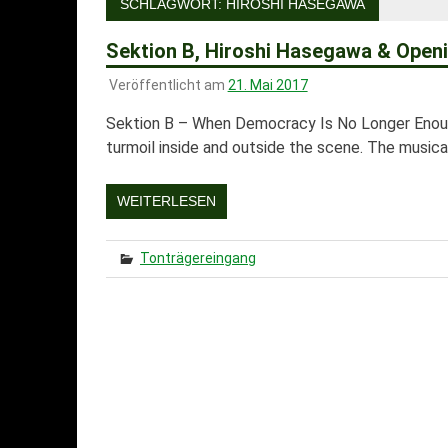
SCHLAGWORT:
HIROSHI HASEGAWA
Sektion B, Hiroshi Hasegawa & Openi
Veröffentlicht am
21. Mai 2017
Sektion B – When Democracy Is No Longer Enough
turmoil inside and outside the scene. The musical 
WEITERLESEN
Tonträgereingang