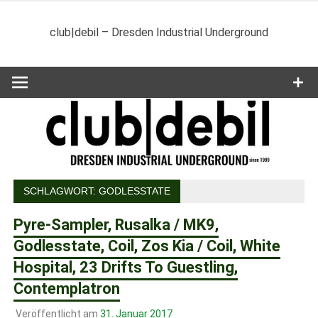
Zum
Inhalt
club|debil – Dresden Industrial Underground
springen
SCHLAGWORT:
GODLESSTATE
Pyre-Sampler, Rusalka / MK9,
Godlesstate, Coil, Zos Kia / Coil, White
Hospital, 23 Drifts To Guestling,
Contemplatron
Veröffentlicht am
31. Januar 2017