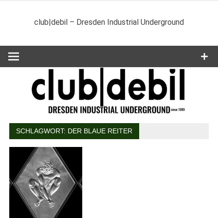
Zum
Inhalt
club|debil – Dresden Industrial Underground
springen
SCHLAGWORT:
DER BLAUE REITER