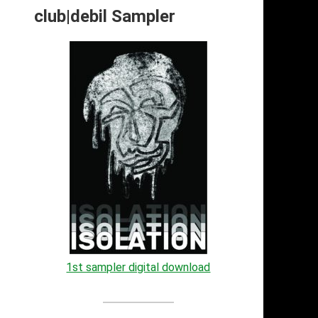
club|debil Sampler
1st sampler digital download