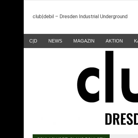
Zum
Inhalt
club|debil – Dresden Industrial Underground
springen
C|D
NEWS
MAGAZIN
AKTION
K