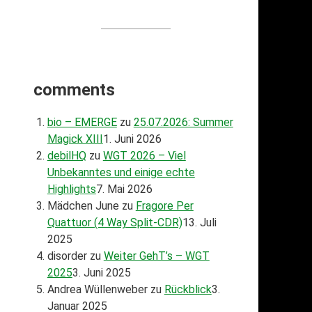
comments
bio – EMERGE
zu
25.07.2026: Summer
Magick XIII
1. Juni 2026
debilHQ
zu
WGT 2026 – Viel
Unbekanntes und einige echte
Highlights
7. Mai 2026
Mädchen June
zu
Fragore Per
Quattuor (4 Way Split-CDR)
13. Juli
2025
disorder
zu
Weiter GehT’s – WGT
2025
3. Juni 2025
Andrea Wüllenweber
zu
Rückblick
3.
Januar 2025