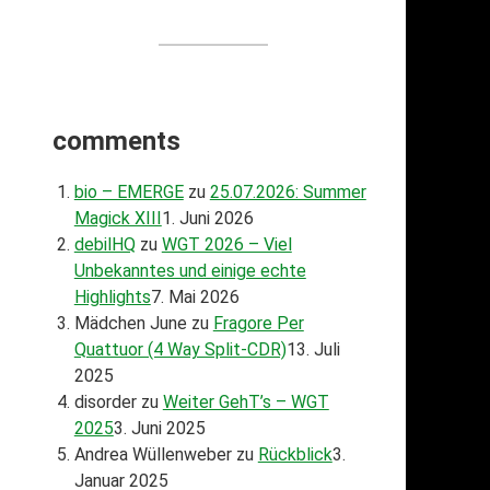
comments
bio – EMERGE
zu
25.07.2026: Summer
Magick XIII
1. Juni 2026
debilHQ
zu
WGT 2026 – Viel
Unbekanntes und einige echte
Highlights
7. Mai 2026
Mädchen June
zu
Fragore Per
Quattuor (4 Way Split-CDR)
13. Juli
2025
disorder
zu
Weiter GehT’s – WGT
2025
3. Juni 2025
Andrea Wüllenweber
zu
Rückblick
3.
Januar 2025