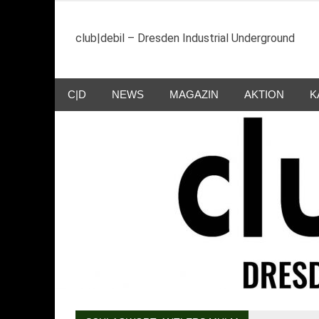
Zum
Inhalt
club|debil – Dresden Industrial Underground
springen
C|D
NEWS
MAGAZIN
AKTION
K