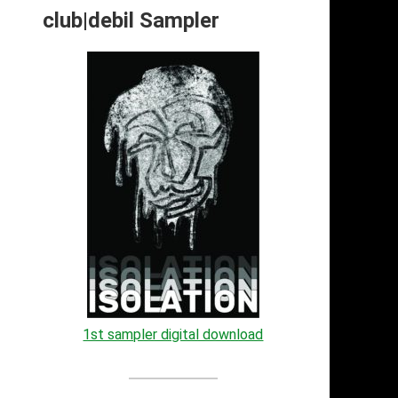
club|debil Sampler
1st sampler digital download