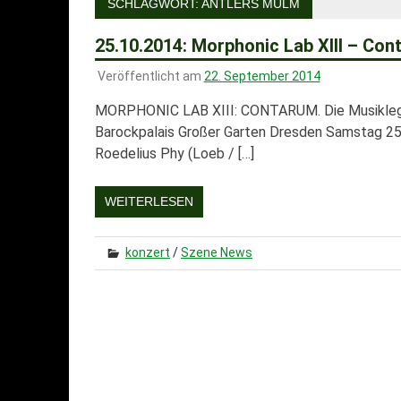
SCHLAGWORT:
ANTLERS MULM
25.10.2014: Morphonic Lab XIII – Co
Veröffentlicht am
22. September 2014
MORPHONIC LAB XIII: CONTARUM. Die Musikleg
Barockpalais Großer Garten Dresden Samstag 25
Roedelius Phy (Loeb / […]
WEITERLESEN
konzert
/
Szene News