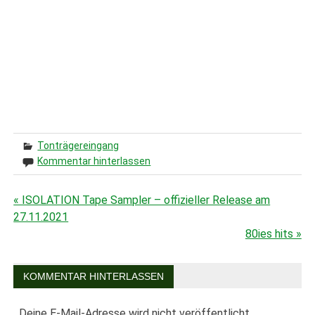
Tonträgereingang
Kommentar hinterlassen
« ISOLATION Tape Sampler – offizieller Release am
Beitragsnavigation
27.11.2021
80ies hits »
KOMMENTAR HINTERLASSEN
Deine E-Mail-Adresse wird nicht veröffentlicht.