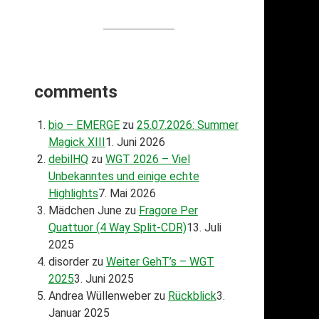
comments
bio – EMERGE
zu
25.07.2026: Summer
Magick XIII
1. Juni 2026
debilHQ
zu
WGT 2026 – Viel
Unbekanntes und einige echte
Highlights
7. Mai 2026
Mädchen June
zu
Fragore Per
Quattuor (4 Way Split-CDR)
13. Juli
2025
disorder
zu
Weiter GehT’s – WGT
2025
3. Juni 2025
Andrea Wüllenweber
zu
Rückblick
3.
Januar 2025