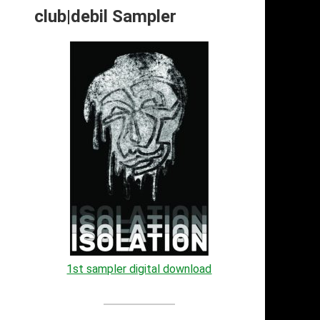
club|debil Sampler
1st sampler digital download