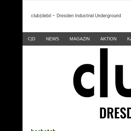
Zum
Inhalt
club|debil – Dresden Industrial Underground
springen
C|D
NEWS
MAGAZIN
AKTION
K