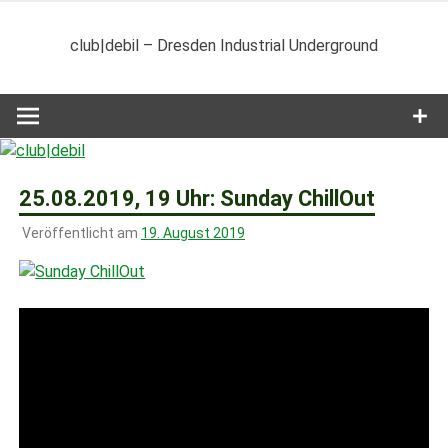
Zum
Inhalt
club|debil – Dresden Industrial Underground
springen
25.08.2019, 19 Uhr: Sunday ChillOut
Veröffentlicht am
19. August 2019