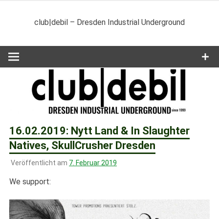
Zum
Inhalt
club|debil – Dresden Industrial Underground
springen
16.02.2019: Nytt Land & In Slaughter
Natives, SkullCrusher Dresden
Veröffentlicht am
7. Februar 2019
We support: