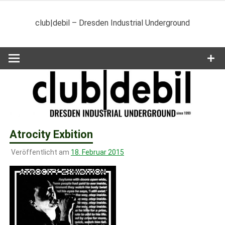
Zum
Inhalt
club|debil – Dresden Industrial Underground
springen
Atrocity Exbition
Veröffentlicht am
18. Februar 2015