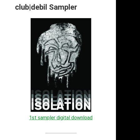
club|debil Sampler
1st sampler digital download