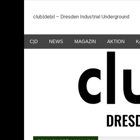
Zum
Inhalt
club|debil – Dresden Industrial Underground
springen
C|D
NEWS
MAGAZIN
AKTION
K