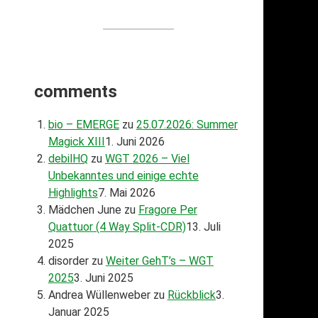
comments
bio – EMERGE
zu
25.07.2026: Summer
Magick XIII
1. Juni 2026
debilHQ
zu
WGT 2026 – Viel
Unbekanntes und einige echte
Highlights
7. Mai 2026
Mädchen June
zu
Fragore Per
Quattuor (4 Way Split-CDR)
13. Juli
2025
disorder
zu
Weiter GehT’s – WGT
2025
3. Juni 2025
Andrea Wüllenweber
zu
Rückblick
3.
Januar 2025