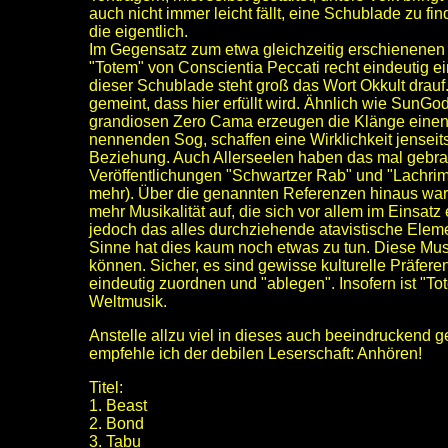
auch nicht immer leicht fällt, eine Schublade zu fi
die eigentlich.
Im Gegensatz zum etwa gleichzeitig erschienenen 
"Totem" von Conscientia Peccati recht eindeutig 
dieser Schublade steht groß das Wort Okkult drauf.
gemeint, dass hier erfüllt wird. Ähnlich wie SunGo
grandiosen Zero Cama erzeugen die Klänge einen
nennenden Sog, schaffen eine Wirklichkeit jensei
Beziehung. Auch Allerseelen haben das mal gebrac
Veröffentlichungen "Schwartzer Rab" und "Lachrim
mehr). Über die genannten Referenzen hinaus wart
mehr Musikalität auf, die sich vor allem im Einsatz 
jedoch das alles durchziehende atavistische Eleme
Sinne hat dies kaum noch etwas zu tun. Diese Mus
können. Sicher, es sind gewisse kulturelle Präfere
eindeutig zuordnen und "ablegen". Insofern ist "T
Weltmusik.
Anstelle allzu viel in dieses auch beeindruckend
empfehle ich der debilen Leserschaft: Anhören!
Titel:
1. Beast
2. Bond
3. Tabu