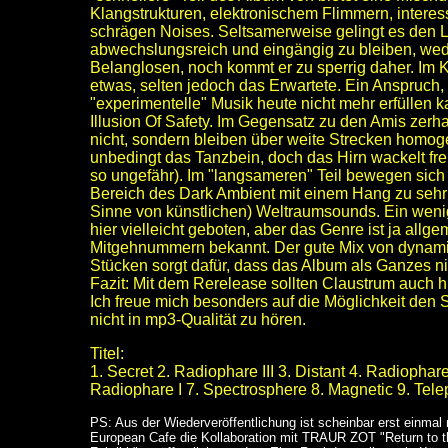
Klangstrukturen, elektronischem Flimmern, interes
schrägen Noises. Seltsamerweise gelingt es den Le
abwechslungsreich und eingängig zu bleiben, weder
Belanglosen, noch kommt er zu sperrig daher. Im K
etwas, selten jedoch das Erwartete. Ein Anspruch,
"experimentelle" Musik heute nicht mehr erfüllen 
Illusion Of Safety. Im Gegensatz zu den Amis zerh
nicht, sondern bleiben über weite Strecken homog
unbedingt das Tanzbein, doch das Hirn wackelt fre
so ungefähr). Im "langsameren" Teil bewegen sich
Bereich des Dark Ambient mit einem Hang zu sehr 
Sinne von künstlichen) Weltraumsounds. Ein wen
hier vielleicht geboten, aber das Genre ist ja allge
Mitgehnummern bekannt. Der gute Mix von dynami
Stücken sorgt dafür, dass das Album als Ganzes nic
Fazit: Mit dem Rerelease sollten Claustrum auch 
Ich freue mich besonders auf die Möglichkeit den S
nicht in mp3-Qualität zu hören.
Titel:
1. Secret 2. Radiophare III 3. Distant 4. Radiophar
Radiophare I 7. Spectrosphere 8. Magnetic 9. Tel
PS: Aus der Wiederveröffentlichung ist scheinbar erst einmal 
European Cafe die Kollaboration mit TRAUR ZOT "Return to th