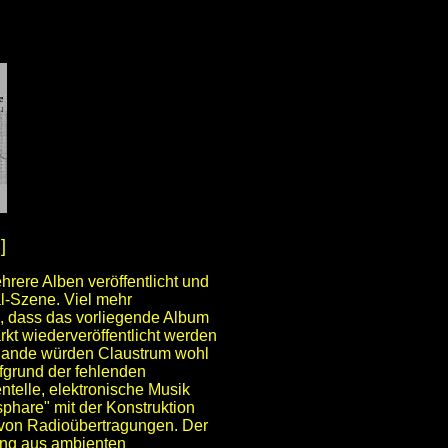
]
rere Alben veröffentlicht und
al-Szene. Viel mehr
h, dass das vorliegende Album
rkt wiederveröffentlicht werden
zulande würden Claustrum wohl
ufgrund der fehlenden
telle, elektronische Musik
sphare" mit der Konstruktion
von Radioübertragungen. Der
hung aus ambienten