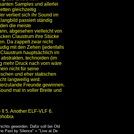
santen Samples und allerlei
tten gleichzeitig
 verliert sich ihr Sound im
langbild passiert ständig
 den die meiste
kann, abgesehen vielleicht von
acken Claustrum ihre Stücke
en. Da zappelt zwar nicht
udig mit den Zehen (jedenfalls
 Claustrum hauptsächlich im
abstrakten, technoiden (im
ig mehr Druck nach vorn wäre
mein nicht für seine
schen und eher statischen
ht langweilig wird.
hierzulande Freunde gewinnen.
ound mal in voller Breite und
e II 5. Another ELF-VLF 6.
ephobia
nichts geworden. Dafür soll bei Old
e Past by Silence" = "Live at De